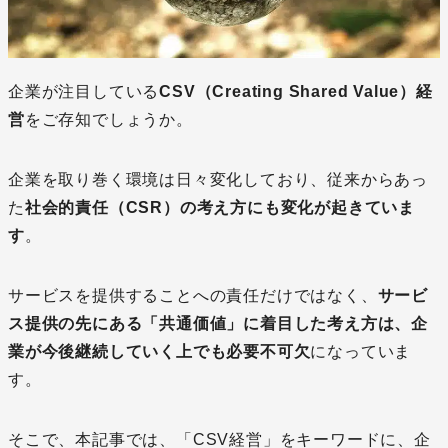
企業が注目している
CSV（Creating Shared Value）
経
営
をご存知でしょうか。
企業を取り巻く環境は日々変化しており、従来からあっ
た
社会的責任（
CSR
）の考え方にも変化が起きていま
す
。
サービスを提供することへの責任だけではなく、
サービ
ス提供の先にある「共通価値」に着目した考え方は、企
業が今後継続していく上でも必要不可欠
になっていま
す。
そこで、本記事では、「CSV経営」をキーワードに、企