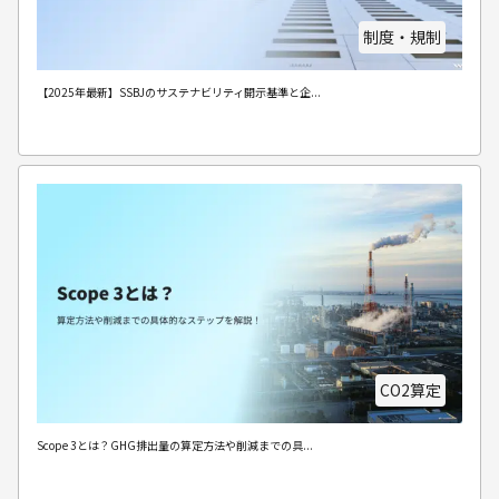
制度・規制
【2025年最新】SSBJのサステナビリティ開示基準と企...
CO2算定
Scope 3とは？GHG排出量の算定方法や削減までの具...