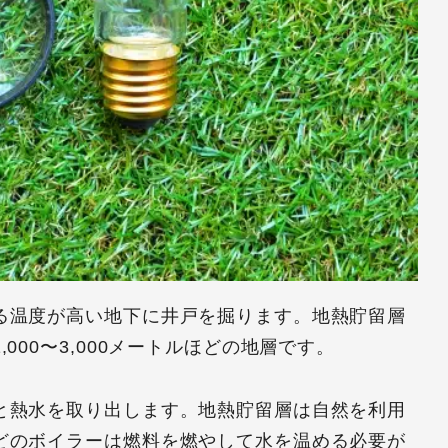
る温度が高い地下に井戸を掘ります。地熱貯留層
000〜3,000メートルほどの地層です。
と熱水を取り出します。地熱貯留層は自然を利用
どのボイラーは燃料を燃やして水を温める必要が