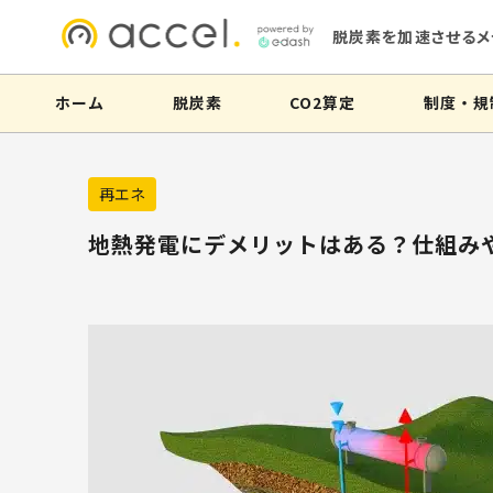
脱炭素を加速させるメ
ホーム
脱炭素
CO2算定
制度・規
再エネ
地熱発電にデメリットはある？仕組み