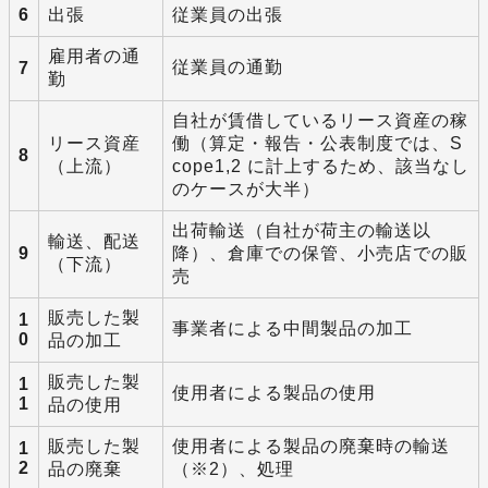
6
出張
従業員の出張
雇用者の通
従業員の通勤
7
勤
自社が賃借しているリース資産の稼
リース資産
働（算定・報告・公表制度では、S
8
（上流）
cope1,2 に計上するため、該当なし
のケースが大半）
出荷輸送（自社が荷主の輸送以
輸送、配送
9
降）、倉庫での保管、小売店での販
（下流）
売
販売した製
1
事業者による中間製品の加工
0
品の加工
販売した製
1
使用者による製品の使用
1
品の使用
販売した製
使用者による製品の廃棄時の輸送
1
2
品の廃棄
（※2）、処理