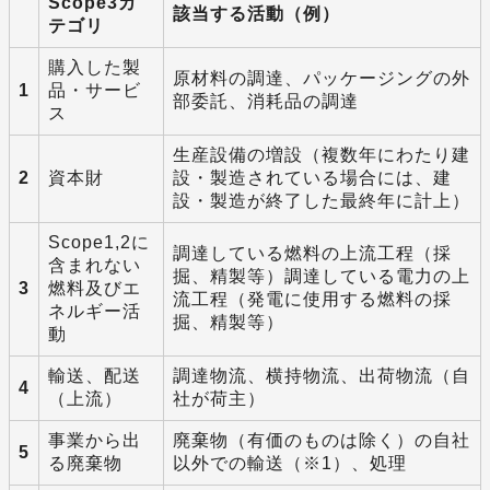
Scope3カ
該当する活動（例）
テゴリ
購入した製
原材料の調達、パッケージングの外
1
品・サービ
部委託、消耗品の調達
ス
生産設備の増設（複数年にわたり建
2
資本財
設・製造されている場合には、建
設・製造が終了した最終年に計上）
Scope1,2に
調達している燃料の上流工程（採
含まれない
掘、精製等）調達している電力の上
3
燃料及びエ
流工程（発電に使用する燃料の採
ネルギー活
掘、精製等）
動
輸送、配送
調達物流、横持物流、出荷物流（自
4
（上流）
社が荷主）
事業から出
廃棄物（有価のものは除く）の自社
5
る廃棄物
以外での輸送（※1）、処理