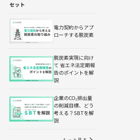
セット
電力契約からアプ
ローチする脱炭素
脱炭素実現に向け
て 省エネ法定期報
告のポイントを解
説
企業のCO₂排出量
の削減目標、どう
考える？SBTを解
説
もっと見る