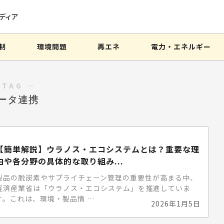
ディア
制
環境問題
再エネ
電力・エネルギー
 TAG ―
ータ連携
【簡単解説】ウラノス・エコシステムとは？重要な理
由や各分野の具体的な取り組み...
製品の脱炭素やサプライチェーン管理の重要性が高まる中、
経済産業省は「ウラノス・エコシステム」を推進していま
す。これは、環境・製品情 …
2026年1月5日