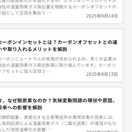
企業の脱炭素化が本格化する中、ボランタリークレジットが
自社の温室効果ガス排出量を相殺するカーボンオフセットの
手段として注目を集めて …
2025年8月14日
カーボンインセットとは？カーボンオフセットとの違
いや取り入れるメリットを解説
カーボンニュートラルの実現が求められる中、多くの企業は
自社の温室効果ガス排出削減に取り組んでいます。カーボン
オフセットに加え注目さ …
2025年8月13日
今、なぜ脱炭素なのか？気候変動問題の現状や原因、
将来への影響を解説
記録的猛暑、激甚化する災害等近年の異常気象の背景には、
人為的起源による温室効果ガス（二酸化炭素）の増加がもた
らした地球温暖化の影響 …