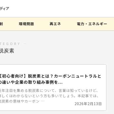
ディア
制
環境問題
再エネ
電力・エネルギー
TEGORY ―
脱炭素
【初心者向け】脱炭素とは？カーボンニュートラルと
の違いや企業の取り組み事例を...
近年注目を集める脱炭素について、言葉は知っているけど、
詳しくはわからないという方も多いでしょう。本記事では、
脱炭素の意味やカーボン …
2026年2月13日