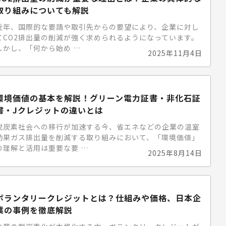
取り組みについても解説
近年、国際的な要請や取引先からの要望により、企業に対し
てCO2排出量の削減が強く求められるようになっています。
しかし、「何から始め …
2025年11月4日
環境価値の基本を解説！グリーン電力証書・非化石証
書・Jクレジットの違いとは
脱炭素社会への移行が加速する今、省エネなどの企業の温室
効果ガス排出量を削減する取り組みにおいて、「環境価値」
の理解と活用は重要な要 …
2025年8月14日
ボランタリークレジットとは？仕組みや価格、日本企
業の事例を徹底解説