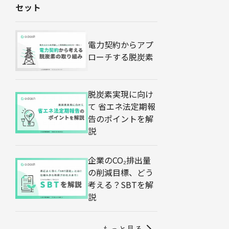
セット
電力契約からアプ
ローチする脱炭素
脱炭素実現に向け
て 省エネ法定期報
告のポイントを解
説
企業のCO₂排出量
の削減目標、どう
考える？SBTを解
説
もっと見る