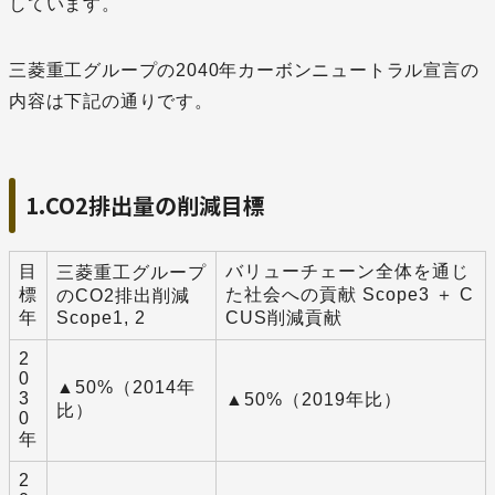
しています。
三菱重工グループの2040年カーボンニュートラル宣言の
内容は下記の通りです。
1.CO2排出量の削減目標
目
バリューチェーン全体を通じ
三菱重工グループ
標
た社会への貢献 Scope3 ＋ C
のCO2排出削減
年
Scope1, 2
CUS削減貢献
2
0
▲50%（2014年
3
▲50%（2019年比）
比）
0
年
2