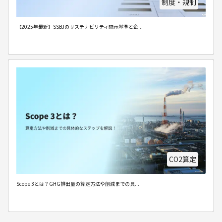
制度・規制
【2025年最新】SSBJのサステナビリティ開示基準と企...
CO2算定
Scope 3とは？GHG排出量の算定方法や削減までの具...