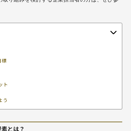
目標
ット
よう
炭素とは？