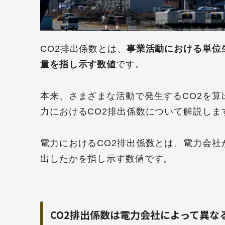
CO2排出係数とは、
事業活動における単位
量を指し示す数値
です。
本来、さまざまな活動で発生するCO2を
力におけるCO2排出係数について解説しま
電力におけるCO2排出係数とは、電力会社が
出したかを指し示す数値です。
CO2排出係数は電力会社によって異な