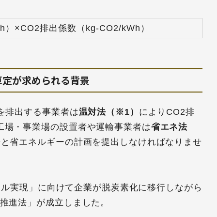
）×CO2排出係数（kg-CO2/kWh）
算定が求められる背景
を排出する事業者は
温対法（※1）
によりCO2排
工場・事業場の設置者や運輸事業者は
省エネ法
告と省エネルギーの計画を提出しなければなりませ
トラル実現」に向けて企業が脱炭素化に移行しながら
X推進法」が成立しました。