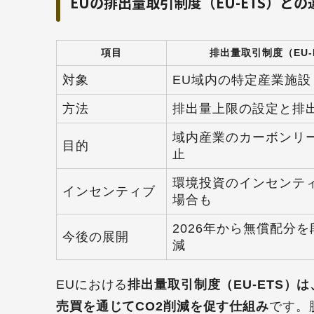
EUの排出量取引制度（EU-ETS）との
項目
排出量取引制度（EU-
対象
EU域内の特定産業施設
方法
排出量上限の設定と排
域内産業のカーボンリ
目的
止
環境投資のインセンテ
インセンティブ
場合も
2026年から無償配分
今後の展開
減
EUにおける
排出量取引制度（EU-ETS
売買を通じてCO2削減を促す仕組み
です。