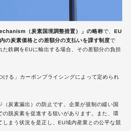
ent Mechanism（炭素国境調整措置）」の略称
で、
EU
域内の炭素価格との差額分の支払いを課す制度
で
れた鉄鋼をEUに輸出する場合、その差額分の負担
をつける」カーボンプライシングによって定められ
ジ（炭素漏出）の防止です。企業が規制の緩い国
での脱炭素を促進する狙いがあります。また、環
てしまう状況を是正し、EU域内産業との公平な競